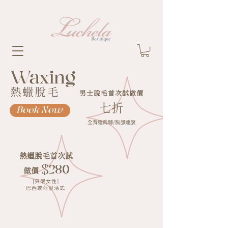
Waxing
熱蠟脫毛
男士脫毛首次試做價
七折
Book Now
全背連肩膊/胸部連腹
熱蠟脫毛首次試
$280
做價
[只限女性]
巴西或荷里活式